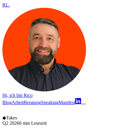
RL
.
Hi, ich bin Rico
Blog
Arbeit
Beratung
Speaking
Manifest
◆
Takes
Q2 2026
6 min Lesezeit