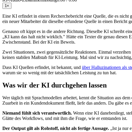
1
×
Eine KI erfindet in einem Recherchebericht eine Quelle, die es nicht 
ein neuer Mitarbeiter dir dieselbe erfundene Quelle in einen Bericht
Genauso oft kippt es in die andere Richtung. Dieselbe KI schreibt einen
„KI kann das halt nicht wirklich." Hätte ein Texter dir genau diesen
Zwischenstand. Bei der KI ein Beweis.
Zwei Situationen, zwei gegensätzliche Reaktionen. Einmal verzeihen 
keinen stabilen Maßstab für KI-Leistung. Mal sind wir zu nachsichti
Dass KI Quellen erfindet, ist bekannt, und
über Halluzinationen als s
warum sie so wenig mit der tatsächlichen Leistung zu tun hat.
Was wir der KI durchgehen lassen
Wer täglich mit Sprachmodellen arbeitet, kennt die Situation aus dem e
Zuarbeit in ein Kundendokument fließt, liefe das anders. Da gäbe es e
Niemand fühlt sich verantwortlich.
Wenn eine KI danebenliegt, steh
Glätte des Workflows, und mit ihm die Frage, wie er entstanden ist.
Der Output gilt als Rohstoff, nicht als fertige Aussage.
„Ist ja nur 