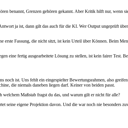
hören benannt, Grenzen gehören gekannt. Aber Kritik hilft nur, wenn si
twort ja ist, dann gilt das auch für die KI. Wer Output ungeprüft übe
e erste Fassung, die nicht sitzt, ist kein Urteil über Können. Beim M
en eine fertig ausgearbeitete Lösung zu stellen, ist kein fairer Test. 
 uns noch ist. Uns fehlt ein eingespielter Bewertungsrahmen, also gre
hine, die niemals daneben liegen darf. Keiner von beiden passt.
ach welchem Maßstab fragst du das, und warum gilt er nicht für alle?
tet seine eigene Projektion davon. Und die war noch nie besonders zuv