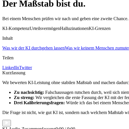
Der Maßstab bist du
.
Bei einem Menschen prüfen wir nach und geben eine zweite Chance. Be
KI-Kompetenz
Urteilsvermögen
Halluzinationen
KI-Grenzen
Inhalt
Was wir der KI durchgehen lassen
Was wir keinem Menschen zumute
Teilen
LinkedIn
Twitter
Kurzfassung
Wir bewerten KI-Leistung ohne stabilen Maßstab und machen dadurch 
Zu nachsichtig:
Falschaussagen rutschen durch, weil sich nie
Zu streng:
Wir vergleichen die erste Fassung der KI mit der f
Drei Kalibrierungsfragen:
Würde ich das bei einem Menschen
Die Frage ist nicht, wie gut KI ist, sondern nach welchem Maßstab wi
KI-Audio-Zusammenfassung
0:00
/
0:00