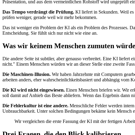
Präsentation, und aus dem vermeintlichen Rohstoff wird ungeprüft ei
Das Tempo verdrängt die Prüfung.
KI liefert in Sekunden. Weil es
prüfen weniger, gerade weil wir mehr bekommen.
Das ist weniger ein Problem der KI als ein Problem des Prozesses. Das
Entscheidung. Sie fühlt sich nur nicht wie eine an.
Was wir keinem Menschen zumuten würd
Die andere Seite ist subtiler, aber genauso verbreitet. Eine KI liefert 
nicht." Einem Menschen würden wir an dieser Stelle eine zweite Fas
Die Maschinen-Illusion.
Wir haben Jahrzehnte mit Computern gearbeite
arbeiten anders, eher wahrscheinlichkeitsbasiert und abhängig vom K
Die KI wird nicht eingewiesen.
Einen Menschen briefen wir. Wir er
soll damit auf Anhieb das Beste abliefern. Wenn das Ergebnis dann nic
Die Fehlerkultur ist eine andere.
Menschliche Fehler werden intern b
Unbrauchbarkeit. Unter solchen Bedingungen bekäme kein Mensch ei
Wir vergleichen die erste Fassung der KI mit der fertigen Arb
Drei Fragen, die den Blick kalibrieren