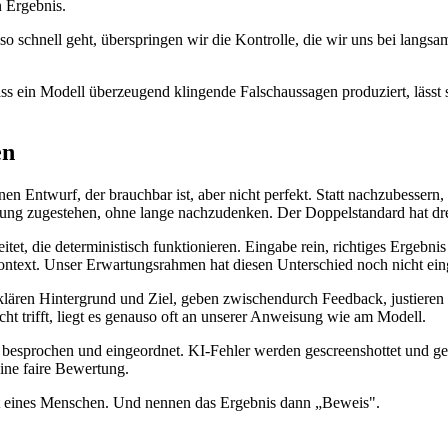
n Ergebnis.
 so schnell geht, überspringen wir die Kontrolle, die wir uns bei langs
s ein Modell überzeugend klingende Falschaussagen produziert, lässt si
en
einen Entwurf, der brauchbar ist, aber nicht perfekt. Statt nachzubessern
sung zugestehen, ohne lange nachzudenken. Der Doppelstandard hat dr
t, die deterministisch funktionieren. Eingabe rein, richtiges Ergebnis 
ontext. Unser Erwartungsrahmen hat diesen Unterschied noch nicht ein
klären Hintergrund und Ziel, geben zwischendurch Feedback, justiere
ht trifft, liegt es genauso oft an unserer Anweisung wie am Modell.
esprochen und eingeordnet. KI-Fehler werden gescreenshottet und getei
ne faire Bewertung.
eit eines Menschen. Und nennen das Ergebnis dann „Beweis".