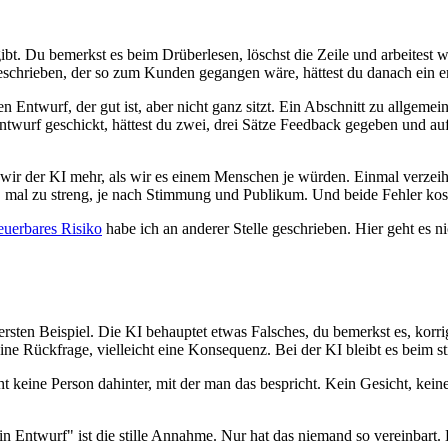
gibt. Du bemerkst es beim Drüberlesen, löschst die Zeile und arbeitest 
 geschrieben, der so zum Kunden gegangen wäre, hättest du danach ein e
 Entwurf, der gut ist, aber nicht ganz sitzt. Ein Abschnitt zu allgemein,
 Entwurf geschickt, hättest du zwei, drei Sätze Feedback gegeben und 
wir der KI mehr, als wir es einem Menschen je würden. Einmal verzeih
g, mal zu streng, je nach Stimmung und Publikum. Und beide Fehler kos
teuerbares Risiko
habe ich an anderer Stelle geschrieben. Hier geht es n
rsten Beispiel. Die KI behauptet etwas Falsches, du bemerkst es, korrigi
ine Rückfrage, vielleicht eine Konsequenz. Bei der KI bleibt es beim sti
t keine Person dahinter, mit der man das bespricht. Kein Gesicht, kein
ein Entwurf" ist die stille Annahme. Nur hat das niemand so vereinbart