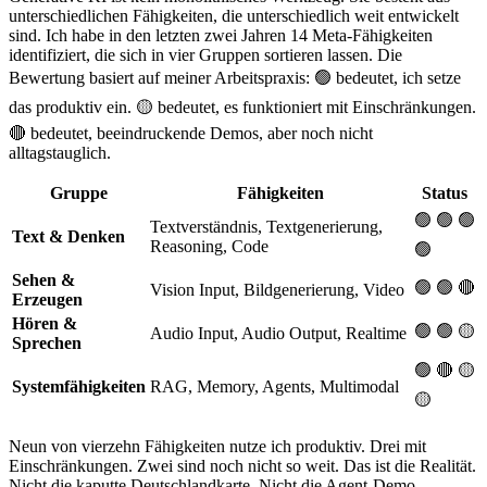
unterschiedlichen Fähigkeiten, die unterschiedlich weit entwickelt
sind. Ich habe in den letzten zwei Jahren 14 Meta-Fähigkeiten
identifiziert, die sich in vier Gruppen sortieren lassen. Die
Bewertung basiert auf meiner Arbeitspraxis: 🟢 bedeutet, ich setze
das produktiv ein. 🟡 bedeutet, es funktioniert mit Einschränkungen.
🔴 bedeutet, beeindruckende Demos, aber noch nicht
alltagstauglich.
Gruppe
Fähigkeiten
Status
🟢 🟢 🟢
Textverständnis, Textgenerierung,
Text & Denken
Reasoning, Code
🟢
Sehen &
🟢 🟢 🔴
Vision Input, Bildgenerierung, Video
Erzeugen
Hören &
🟢 🟢 🟡
Audio Input, Audio Output, Realtime
Sprechen
🟢 🔴 🟡
Systemfähigkeiten
RAG, Memory, Agents, Multimodal
🟡
Neun von vierzehn Fähigkeiten nutze ich produktiv. Drei mit
Einschränkungen. Zwei sind noch nicht so weit. Das ist die Realität.
Nicht die kaputte Deutschlandkarte. Nicht die Agent-Demo.