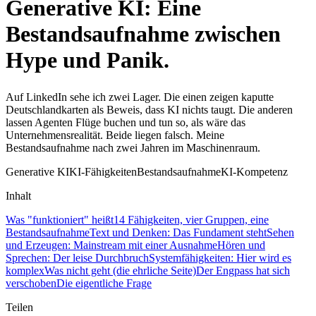
Generative KI: Eine
Bestandsaufnahme zwischen
Hype und Panik
.
Auf LinkedIn sehe ich zwei Lager. Die einen zeigen kaputte
Deutschlandkarten als Beweis, dass KI nichts taugt. Die anderen
lassen Agenten Flüge buchen und tun so, als wäre das
Unternehmensrealität. Beide liegen falsch. Meine
Bestandsaufnahme nach zwei Jahren im Maschinenraum.
Generative KI
KI-Fähigkeiten
Bestandsaufnahme
KI-Kompetenz
Inhalt
Was "funktioniert" heißt
14 Fähigkeiten, vier Gruppen, eine
Bestandsaufnahme
Text und Denken: Das Fundament steht
Sehen
und Erzeugen: Mainstream mit einer Ausnahme
Hören und
Sprechen: Der leise Durchbruch
Systemfähigkeiten: Hier wird es
komplex
Was nicht geht (die ehrliche Seite)
Der Engpass hat sich
verschoben
Die eigentliche Frage
Teilen