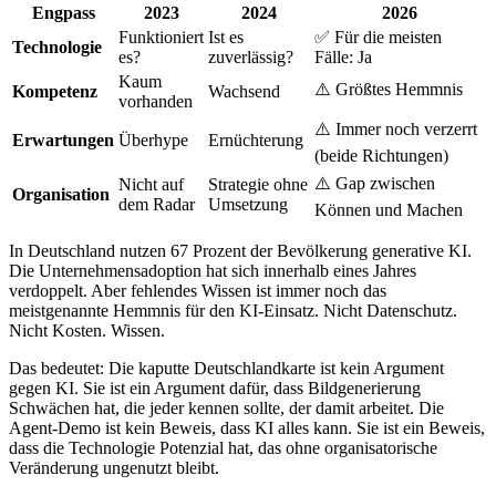
Engpass
2023
2024
2026
Funktioniert
Ist es
✅ Für die meisten
Technologie
es?
zuverlässig?
Fälle: Ja
Kaum
⚠️ Größtes Hemmnis
Kompetenz
Wachsend
vorhanden
⚠️ Immer noch verzerrt
Erwartungen
Überhype
Ernüchterung
(beide Richtungen)
⚠️ Gap zwischen
Nicht auf
Strategie ohne
Organisation
dem Radar
Umsetzung
Können und Machen
In Deutschland nutzen 67 Prozent der Bevölkerung generative KI.
Die Unternehmensadoption hat sich innerhalb eines Jahres
verdoppelt. Aber fehlendes Wissen ist immer noch das
meistgenannte Hemmnis für den KI-Einsatz. Nicht Datenschutz.
Nicht Kosten. Wissen.
Das bedeutet: Die kaputte Deutschlandkarte ist kein Argument
gegen KI. Sie ist ein Argument dafür, dass Bildgenerierung
Schwächen hat, die jeder kennen sollte, der damit arbeitet. Die
Agent-Demo ist kein Beweis, dass KI alles kann. Sie ist ein Beweis,
dass die Technologie Potenzial hat, das ohne organisatorische
Veränderung ungenutzt bleibt.