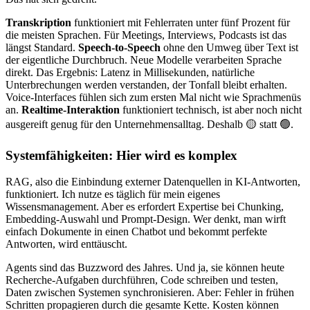
Transkription
funktioniert mit Fehlerraten unter fünf Prozent für
die meisten Sprachen. Für Meetings, Interviews, Podcasts ist das
längst Standard.
Speech-to-Speech
ohne den Umweg über Text ist
der eigentliche Durchbruch. Neue Modelle verarbeiten Sprache
direkt. Das Ergebnis: Latenz in Millisekunden, natürliche
Unterbrechungen werden verstanden, der Tonfall bleibt erhalten.
Voice-Interfaces fühlen sich zum ersten Mal nicht wie Sprachmenüs
an.
Realtime-Interaktion
funktioniert technisch, ist aber noch nicht
ausgereift genug für den Unternehmensalltag. Deshalb 🟡 statt 🟢.
Systemfähigkeiten: Hier wird es komplex
RAG, also die Einbindung externer Datenquellen in KI-Antworten,
funktioniert. Ich nutze es täglich für mein eigenes
Wissensmanagement. Aber es erfordert Expertise bei Chunking,
Embedding-Auswahl und Prompt-Design. Wer denkt, man wirft
einfach Dokumente in einen Chatbot und bekommt perfekte
Antworten, wird enttäuscht.
Agents sind das Buzzword des Jahres. Und ja, sie können heute
Recherche-Aufgaben durchführen, Code schreiben und testen,
Daten zwischen Systemen synchronisieren. Aber: Fehler in frühen
Schritten propagieren durch die gesamte Kette. Kosten können