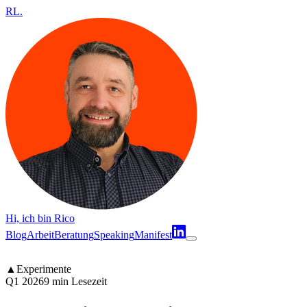
RL
.
Hi, ich bin Rico
Blog
Arbeit
Beratung
Speaking
Manifest
▲
Experimente
Q1 2026
9 min Lesezeit