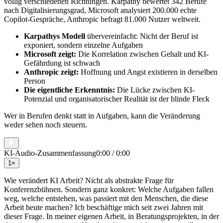
völlig verschiedenen Richtungen. Karpathy bewertet 342 Berufe
nach Digitalisierungsgrad, Microsoft analysiert 200.000 echte
Copilot-Gespräche, Anthropic befragt 81.000 Nutzer weltweit.
Karpathys Modell
übervereinfacht: Nicht der Beruf ist
exponiert, sondern einzelne Aufgaben
Microsoft zeigt:
Die Korrelation zwischen Gehalt und KI-
Gefährdung ist schwach
Anthropic zeigt:
Hoffnung und Angst existieren in derselben
Person
Die eigentliche Erkenntnis:
Die Lücke zwischen KI-
Potenzial und organisatorischer Realität ist der blinde Fleck
Wer in Berufen denkt statt in Aufgaben, kann die Veränderung
weder sehen noch steuern.
KI-Audio-Zusammenfassung
0:00
/
0:00
1
×
Wie verändert KI Arbeit? Nicht als abstrakte Frage für
Konferenzbühnen. Sondern ganz konkret: Welche Aufgaben fallen
weg, welche entstehen, was passiert mit den Menschen, die diese
Arbeit heute machen? Ich beschäftige mich seit zwei Jahren mit
dieser Frage. In meiner eigenen Arbeit, in Beratungsprojekten, in der