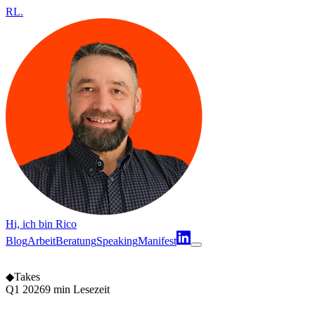
RL
.
Hi, ich bin Rico
Blog
Arbeit
Beratung
Speaking
Manifest
◆
Takes
Q1 2026
9 min Lesezeit