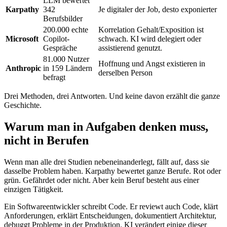
LLM bewertet
Karpathy
342
Je digitaler der Job, desto exponierter
Berufsbilder
200.000 echte
Korrelation Gehalt/Exposition ist
Microsoft
Copilot-
schwach. KI wird delegiert oder
Gespräche
assistierend genutzt.
81.000 Nutzer
Hoffnung und Angst existieren in
Anthropic
in 159 Ländern
derselben Person
befragt
Drei Methoden, drei Antworten. Und keine davon erzählt die ganze
Geschichte.
Warum man in Aufgaben denken muss,
nicht in Berufen
Wenn man alle drei Studien nebeneinanderlegt, fällt auf, dass sie
dasselbe Problem haben. Karpathy bewertet ganze Berufe. Rot oder
grün. Gefährdet oder nicht. Aber kein Beruf besteht aus einer
einzigen Tätigkeit.
Ein Softwareentwickler schreibt Code. Er reviewt auch Code, klärt
Anforderungen, erklärt Entscheidungen, dokumentiert Architektur,
debuggt Probleme in der Produktion. KI verändert einige dieser