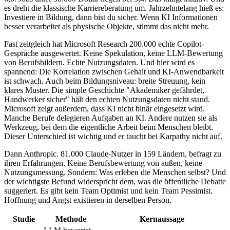
es dreht die klassische Karriereberatung um. Jahrzehntelang hieß es:
Investiere in Bildung, dann bist du sicher. Wenn KI Informationen
besser verarbeitet als physische Objekte, stimmt das nicht mehr.
Fast zeitgleich hat Microsoft Research 200.000 echte Copilot-
Gespräche ausgewertet. Keine Spekulation, keine LLM-Bewertung
von Berufsbildern. Echte Nutzungsdaten. Und hier wird es
spannend: Die Korrelation zwischen Gehalt und KI-Anwendbarkeit
ist schwach. Auch beim Bildungsniveau: breite Streuung, kein
klares Muster. Die simple Geschichte "Akademiker gefährdet,
Handwerker sicher" hält den echten Nutzungsdaten nicht stand.
Microsoft zeigt außerdem, dass KI nicht binär eingesetzt wird.
Manche Berufe delegieren Aufgaben an KI. Andere nutzen sie als
Werkzeug, bei dem die eigentliche Arbeit beim Menschen bleibt.
Dieser Unterschied ist wichtig und er taucht bei Karpathy nicht auf.
Dann Anthropic. 81.000 Claude-Nutzer in 159 Ländern, befragt zu
ihren Erfahrungen. Keine Berufsbewertung von außen, keine
Nutzungsmessung. Sondern: Was erleben die Menschen selbst? Und
der wichtigste Befund widerspricht dem, was die öffentliche Debatte
suggeriert. Es gibt kein Team Optimist und kein Team Pessimist.
Hoffnung und Angst existieren in derselben Person.
Studie
Methode
Kernaussage