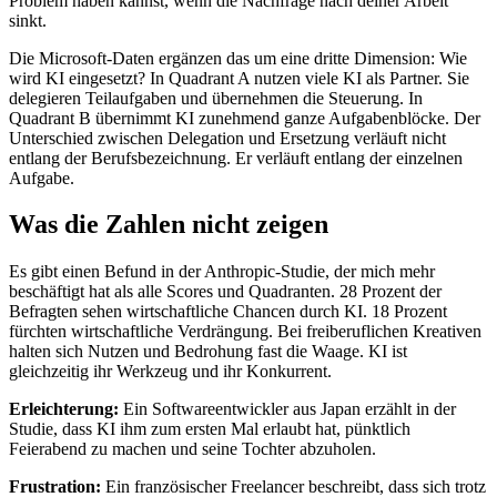
Problem haben kannst, wenn die Nachfrage nach deiner Arbeit
sinkt.
Die Microsoft-Daten ergänzen das um eine dritte Dimension: Wie
wird KI eingesetzt? In Quadrant A nutzen viele KI als Partner. Sie
delegieren Teilaufgaben und übernehmen die Steuerung. In
Quadrant B übernimmt KI zunehmend ganze Aufgabenblöcke. Der
Unterschied zwischen Delegation und Ersetzung verläuft nicht
entlang der Berufsbezeichnung. Er verläuft entlang der einzelnen
Aufgabe.
Was die Zahlen nicht zeigen
Es gibt einen Befund in der Anthropic-Studie, der mich mehr
beschäftigt hat als alle Scores und Quadranten. 28 Prozent der
Befragten sehen wirtschaftliche Chancen durch KI. 18 Prozent
fürchten wirtschaftliche Verdrängung. Bei freiberuflichen Kreativen
halten sich Nutzen und Bedrohung fast die Waage. KI ist
gleichzeitig ihr Werkzeug und ihr Konkurrent.
Erleichterung:
Ein Softwareentwickler aus Japan erzählt in der
Studie, dass KI ihm zum ersten Mal erlaubt hat, pünktlich
Feierabend zu machen und seine Tochter abzuholen.
Frustration:
Ein französischer Freelancer beschreibt, dass sich trotz