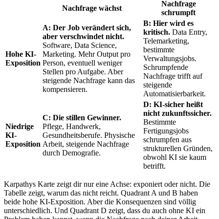
Nachfrage
Nachfrage wächst
schrumpft
B: Hier wird es
A: Der Job verändert sich,
kritisch.
Data Entry,
aber verschwindet nicht.
Telemarketing,
Software, Data Science,
bestimmte
Hohe KI-
Marketing. Mehr Output pro
Verwaltungsjobs.
Exposition
Person, eventuell weniger
Schrumpfende
Stellen pro Aufgabe. Aber
Nachfrage trifft auf
steigende Nachfrage kann das
steigende
kompensieren.
Automatisierbarkeit.
D: KI-sicher heißt
nicht zukunftssicher.
C: Die stillen Gewinner.
Bestimmte
Niedrige
Pflege, Handwerk,
Fertigungsjobs
KI-
Gesundheitsberufe. Physische
schrumpfen aus
Exposition
Arbeit, steigende Nachfrage
strukturellen Gründen,
durch Demografie.
obwohl KI sie kaum
betrifft.
Karpathys Karte zeigt dir nur eine Achse: exponiert oder nicht. Die
Tabelle zeigt, warum das nicht reicht. Quadrant A und B haben
beide hohe KI-Exposition. Aber die Konsequenzen sind völlig
unterschiedlich. Und Quadrant D zeigt, dass du auch ohne KI ein