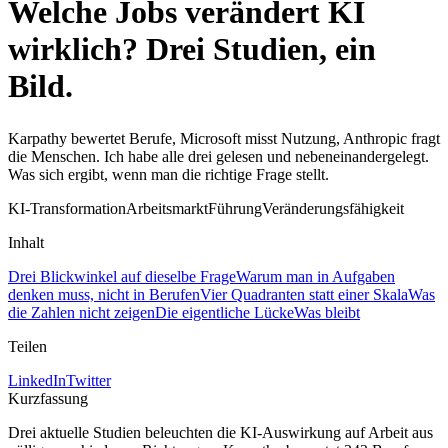
Welche Jobs verändert KI
wirklich? Drei Studien, ein
Bild
.
Karpathy bewertet Berufe, Microsoft misst Nutzung, Anthropic fragt
die Menschen. Ich habe alle drei gelesen und nebeneinandergelegt.
Was sich ergibt, wenn man die richtige Frage stellt.
KI-Transformation
Arbeitsmarkt
Führung
Veränderungsfähigkeit
Inhalt
Drei Blickwinkel auf dieselbe Frage
Warum man in Aufgaben
denken muss, nicht in Berufen
Vier Quadranten statt einer Skala
Was
die Zahlen nicht zeigen
Die eigentliche Lücke
Was bleibt
Teilen
LinkedIn
Twitter
Kurzfassung
Drei aktuelle Studien beleuchten die KI-Auswirkung auf Arbeit aus