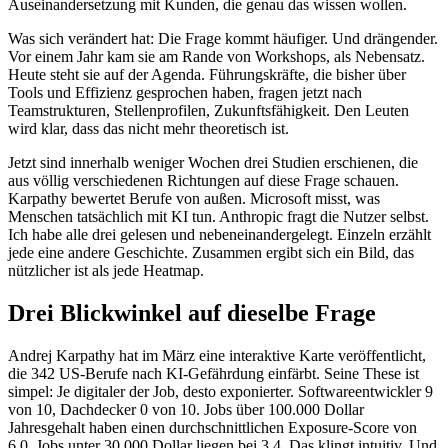
Auseinandersetzung mit Kunden, die genau das wissen wollen.
Was sich verändert hat: Die Frage kommt häufiger. Und drängender.
Vor einem Jahr kam sie am Rande von Workshops, als Nebensatz.
Heute steht sie auf der Agenda. Führungskräfte, die bisher über
Tools und Effizienz gesprochen haben, fragen jetzt nach
Teamstrukturen, Stellenprofilen, Zukunftsfähigkeit. Den Leuten
wird klar, dass das nicht mehr theoretisch ist.
Jetzt sind innerhalb weniger Wochen drei Studien erschienen, die
aus völlig verschiedenen Richtungen auf diese Frage schauen.
Karpathy bewertet Berufe von außen. Microsoft misst, was
Menschen tatsächlich mit KI tun. Anthropic fragt die Nutzer selbst.
Ich habe alle drei gelesen und nebeneinandergelegt. Einzeln erzählt
jede eine andere Geschichte. Zusammen ergibt sich ein Bild, das
nützlicher ist als jede Heatmap.
Drei Blickwinkel auf dieselbe Frage
Andrej Karpathy hat im März eine interaktive Karte veröffentlicht,
die 342 US-Berufe nach KI-Gefährdung einfärbt. Seine These ist
simpel: Je digitaler der Job, desto exponierter. Softwareentwickler 9
von 10, Dachdecker 0 von 10. Jobs über 100.000 Dollar
Jahresgehalt haben einen durchschnittlichen Exposure-Score von
6,0. Jobs unter 30.000 Dollar liegen bei 3,4. Das klingt intuitiv. Und