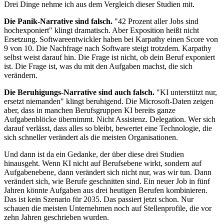
Drei Dinge nehme ich aus dem Vergleich dieser Studien mit.
Die Panik-Narrative sind falsch.
"42 Prozent aller Jobs sind
hochexponiert" klingt dramatisch. Aber Exposition heißt nicht
Ersetzung. Softwareentwickler haben bei Karpathy einen Score von
9 von 10. Die Nachfrage nach Software steigt trotzdem. Karpathy
selbst weist darauf hin. Die Frage ist nicht, ob dein Beruf exponiert
ist. Die Frage ist, was du mit den Aufgaben machst, die sich
verändern.
Die Beruhigungs-Narrative sind auch falsch.
"KI unterstützt nur,
ersetzt niemanden" klingt beruhigend. Die Microsoft-Daten zeigen
aber, dass in manchen Berufsgruppen KI bereits ganze
Aufgabenblöcke übernimmt. Nicht Assistenz. Delegation. Wer sich
darauf verlässt, dass alles so bleibt, bewertet eine Technologie, die
sich schneller verändert als die meisten Organisationen.
Und dann ist da ein Gedanke, der über diese drei Studien
hinausgeht. Wenn KI nicht auf Berufsebene wirkt, sondern auf
Aufgabenebene, dann verändert sich nicht nur, was wir tun. Dann
verändert sich, wie Berufe geschnitten sind. Ein neuer Job in fünf
Jahren könnte Aufgaben aus drei heutigen Berufen kombinieren.
Das ist kein Szenario für 2035. Das passiert jetzt schon. Nur
schauen die meisten Unternehmen noch auf Stellenprofile, die vor
zehn Jahren geschrieben wurden.