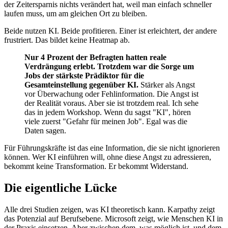
der Zeitersparnis nichts verändert hat, weil man einfach schneller
laufen muss, um am gleichen Ort zu bleiben.
Beide nutzen KI. Beide profitieren. Einer ist erleichtert, der andere
frustriert. Das bildet keine Heatmap ab.
Nur 4 Prozent der Befragten hatten reale
Verdrängung erlebt. Trotzdem war die Sorge um
Jobs der stärkste Prädiktor für die
Gesamteinstellung gegenüber KI.
Stärker als Angst
vor Überwachung oder Fehlinformation. Die Angst ist
der Realität voraus. Aber sie ist trotzdem real. Ich sehe
das in jedem Workshop. Wenn du sagst "KI", hören
viele zuerst "Gefahr für meinen Job". Egal was die
Daten sagen.
Für Führungskräfte ist das eine Information, die sie nicht ignorieren
können. Wer KI einführen will, ohne diese Angst zu adressieren,
bekommt keine Transformation. Er bekommt Widerstand.
Die eigentliche Lücke
Alle drei Studien zeigen, was KI theoretisch kann. Karpathy zeigt
das Potenzial auf Berufsebene. Microsoft zeigt, wie Menschen KI in
der Praxis einsetzen. Aber zwischen dem, was möglich ist, und dem,