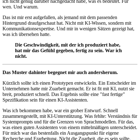
ich nicht genug darüber nachgedacht habe, was es bedeutet. Für
wen. Und warum.
Das ist mir erst aufgefallen, als jemand mit dem passenden
Hintergrund draufgeschaut hat. Nicht mit KI-Wissen, sondern mit
Kommunikationsexpertise. Und mir in wenigen Sätzen gezeigt hat,
was ich übersehen hatte.
Die Geschwindigkeit, mit der ich produziert habe,
hat mir das Gefühl gegeben, fertig zu sein. War ich
nicht.
Das Muster dahinter begegnet mir auch andersherum.
Kürzlich sollte ich einen Prototypen entwickeln. Ein Entscheider im
Unternehmen hatte mir Zuarbeit gemacht. Er ist fit mit KI, nutzt sie
breit, produziert schnell. Das Ergebnis sollte eine "fast fertige"
Spezifikation sein für einen KI-Assistenten.
Was ich bekommen habe, war ein grober Entwurf. Schnell
zusammengestellt, mit KI-Unterstützung. Was fehlte: Verständnis für
Systemprompts und für die Grenzen von Sprachmodellen. Für das,
was einen guten Assistenten von einem mittelmäßigen unterscheidet.
Für mich war das bestenfalls ein Ausgangspunkt für eigene
Recherche und Erarbeitung. Nicht die Zuarbeit, die es sein sollte.