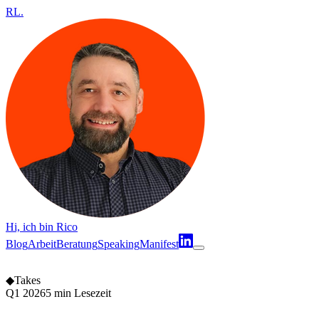
RL
.
Hi, ich bin Rico
Blog
Arbeit
Beratung
Speaking
Manifest
◆
Takes
Q1 2026
5 min Lesezeit