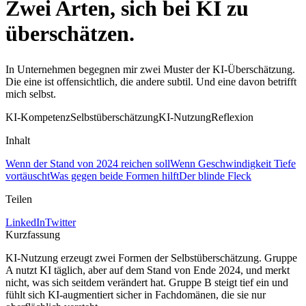
Zwei Arten, sich bei KI zu
überschätzen
.
In Unternehmen begegnen mir zwei Muster der KI-Überschätzung.
Die eine ist offensichtlich, die andere subtil. Und eine davon betrifft
mich selbst.
KI-Kompetenz
Selbstüberschätzung
KI-Nutzung
Reflexion
Inhalt
Wenn der Stand von 2024 reichen soll
Wenn Geschwindigkeit Tiefe
vortäuscht
Was gegen beide Formen hilft
Der blinde Fleck
Teilen
LinkedIn
Twitter
Kurzfassung
KI-Nutzung erzeugt zwei Formen der Selbstüberschätzung. Gruppe
A nutzt KI täglich, aber auf dem Stand von Ende 2024, und merkt
nicht, was sich seitdem verändert hat. Gruppe B steigt tief ein und
fühlt sich KI-augmentiert sicher in Fachdomänen, die sie nur