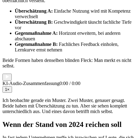
oberflächlich versteht.
Überschätzung A:
Einfache Nutzung wird mit Kompetenz
verwechselt
Überschätzung B:
Geschwindigkeit täuscht fachliche Tiefe
vor
Gegenmaßnahme A:
Horizont erweitern, bei anderen
abschauen
Gegenmaßnahme B:
Fachliches Feedback einholen,
Lernkurve ernst nehmen
Beide Formen haben denselben blinden Fleck: Man merkt es nicht
selbst.
KI-Audio-Zusammenfassung
0:00
/
0:00
1
×
Ich beobachte gerade ein Muster. Zwei Muster, genauer gesagt.
Beide haben mit Überschätzung zu tun. Aber sie sehen komplett
unterschiedlich aus. Und eines davon betrifft mich selbst.
Wenn der Stand von 2024 reichen soll
In fast jedem Unternehmen treffe ich inzwischen auf Leute, die sich